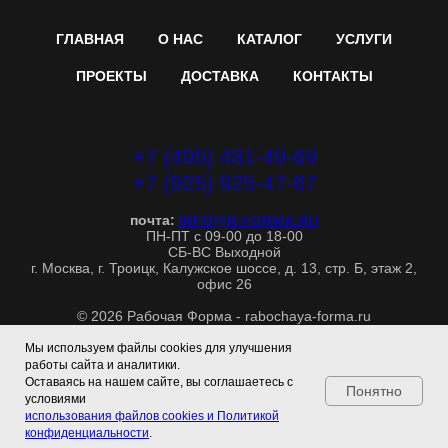
ГЛАВНАЯ
О НАС
КАТАЛОГ
УСЛУГИ
ПРОЕКТЫ
ДОСТАВКА
КОНТАКТЫ
+7 (495) 481-49-69
+7 (925) 925-47-67
почта:
INFO@R-FORMA.RU
ПН-ПТ с 09-00 до 18-00
СБ-ВС Выходной
г. Москва, г. Троицк, Калужское шоссе, д. 13, стр. Б, этаж 2,
офис 26
© 2026 Рабочая Форма - rabochaya-forma.ru
Собственное производство рабочей формы и одежды
Политика конфиденциальности
|
Обработка персональных
Мы используем файлы cookies для улучшения
данных
работы сайта и аналитики.
Оставаясь на нашем сайте, вы соглашаетесь с
Понятно
условиями
использования файлов cookies и Политикой
конфиденциальности
.