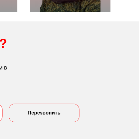
?
м в
Перезвонить