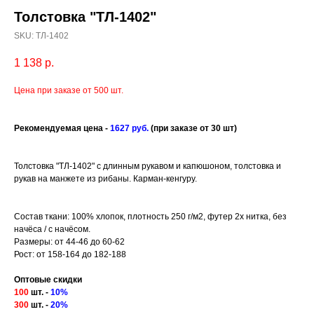
Толстовка "ТЛ-1402"
SKU:
ТЛ-1402
1 138
р.
Цена при заказе от 500 шт.
Рекомендуемая це
на -
1627 руб.
(при заказе от 30 шт)
Толстовка "ТЛ-1402" с длинным рукавом и капюшоном, толстовка и
рукав на манжете из рибаны. Карман-кенгуру.
Состав ткани: 100% хлопок, плотность 250 г/м2, футер 2х нитка, без
начёса / с начёсом.
Размеры: от 44-46 до 60-62
Рост: от 158-164 до 182-188
Оптовые скидки
100
шт. -
10%
300
шт. -
20%