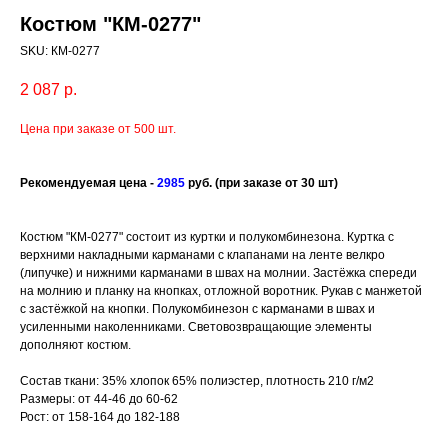
Костюм "КМ-0277"
SKU:
КМ-0277
2 087
р.
Цена при заказе от 500 шт.
Рекомендуемая це
на -
2985
руб.
(при заказе от 30 шт)
Костюм "КМ-0277" состоит из куртки и полукомбинезона. Куртка с
верхними накладными карманами с клапанами на ленте велкро
(липучке) и нижними карманами в швах на молнии. Застёжка спереди
на молнию и планку на кнопках, отложной воротник. Рукав с манжетой
с застёжкой на кнопки. Полукомбинезон с карманами в швах и
усиленными наколенниками. Световозвращающие элементы
дополняют костюм.
Состав ткани: 35% хлопок 65% полиэстер, плотность 210 г/м2
Размеры: от 44-46 до 60-62
Рост: от 158-164 до 182-188