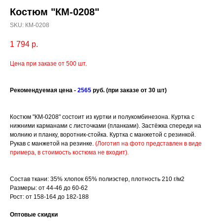
Костюм "КМ-0208"
SKU:
КМ-0208
1 794
р.
Цена при заказе от 500 шт.
Рекомендуемая це
на -
2565
руб.
(при заказе от 30 шт)
Костюм "КМ-0208" состоит из куртки и полукомбинезона. Куртка с
нижними карманами с листочками (планками). Застёжка спереди на
молнию и планку, воротник-стойка. Куртка с манжетой с резинкой.
Рукав с манжетой на резинке.
(Логотип на фото представлен в виде
примера, в стоимость костюма не входит).
Состав ткани: 35% хлопок 65% полиэстер, плотность 210 г/м2
Размеры: от 44-46 до 60-62
Рост: от 158-164 до 182-188
Оптовые скидки