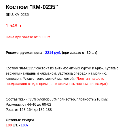
Костюм "КМ-0235"
SKU:
КМ-0235
1 548
р.
Цена при заказе от 500 шт.
Рекомендуемая це
на -
2214 руб.
(при заказе от 30 шт)
Костюм "КМ-0235" состоит из антимоскитных куртки и брюк. Куртка с
верхним накладным карманом. Застёжка спереди на молнию,
капюшон. Рукав с трикотажной манжетой.
(Логотип на фото
представлен в виде примера, в стоимость костюма не входит).
Состав ткани: 35% хлопок 65% полиэстер, плотность 210 г/м2
Размеры: от 44-46 до 60-62
Рост: от 158-164 до 182-188
Оптовые скидки
100
шт. -
10%