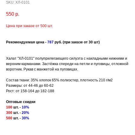
SKU:
ХЛ-0101
550
р.
Цена при заказе от 500 шт.
Рекомендуемая це
на -
787
руб.
(при заказе от 30 шт)
Халат "ХЛ-0101" полуприлегающего силуэта с накладными нижними и
верхним карманами. Застёжка спереди на петли и пуговицы, отложной
воротник. Рукав с манжетой на пуговицах.
Состав ткани: 35% хлопок 65% полиэстер, плотность 210 г/м2
Размеры: от 44-46 до 60-62
Рост: от 158-164 до 182-188
Оптовые скидки
100
шт. -
10%
300
шт. -
20%
500
шт. -
30%