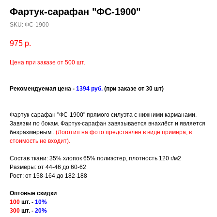
Фартук-сарафан "ФС-1900"
SKU:
ФС-1900
975
р.
Цена при заказе от 500 шт.
Рекомендуемая це
на -
1394 руб.
(при заказе от 30 шт)
Фартук-сарафан "ФС-1900" прямого силуэта с нижними карманами.
Завязки по бокам. Фартук-сарафан завязывается внахлёст и является
безразмерным .
(Логотип на фото представлен в виде примера, в
стоимость не входит).
Состав ткани: 35% хлопок 65% полиэстер, плотность 120 г/м2
Размеры: от 44-46 до 60-62
Рост: от 158-164 до 182-188
Оптовые скидки
100
шт. -
10%
300
шт. -
20%