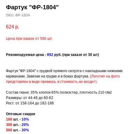
Фартук "ФР-1804"
SKU:
ФР-1804
624
р.
Цена при заказе от 500 шт.
Рекомендуемая це
на -
892
руб.
(при заказе от 30 шт)
Фартук "ФР-1804" с грудкой прямого силуэта с накладными нижними
карманами. Завязки на грудке и в боках фартука.
(Логотип на фото
представлен в виде примера, в стоимость не входит).
Состав ткани: 35% хлопок 65% полиэстер, плотность 210 г/м2
Размеры: от 44-46 до 60-62
Рост: от 158-164 до 182-188
Оптовые скидки
100
шт. -
10%
300
шт. -
20%
500
шт. -
30%